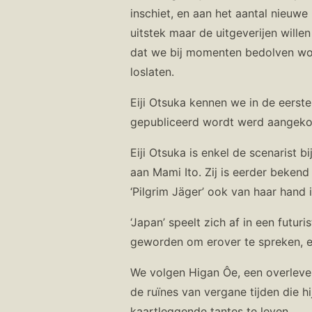
inschiet, en aan het aantal nieuwe 
uitstek maar de uitgeverijen will
dat we bij momenten bedolven worde
loslaten.
Eiji Otsuka kennen we in de eerst
gepubliceerd wordt werd aangekond
Eiji Otsuka is enkel de scenarist bi
aan Mami Ito. Zij is eerder bekend
‘Pilgrim Jäger’ ook van haar hand i
‘Japan’ speelt zich af in een futur
geworden om erover te spreken, e
We volgen Higan Ôe, een overlever,
de ruïnes van vergane tijden die hi
kaartleggende tantes te leven.