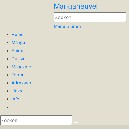
Spring
Mangaheuvel
naar
P
de
E
Menu
Sluiten
inhoud
t
Home
c
Manga
t
Anime
s
Dossiers
p
Magazine
Forum
Adressen
Links
Info
Website
zoeken
Zoek
aan-/uitzetten
op