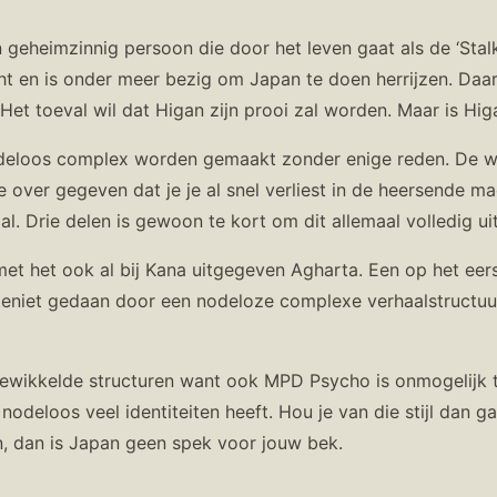
n geheimzinnig persoon die door het leven gaat als de ‘Stal
t en is onder meer bezig om Japan te doen herrijzen. Daarv
Het toeval wil dat Higan zijn prooi zal worden. Maar is Hig
odeloos complex worden gemaakt zonder enige reden. De wer
 over gegeven dat je je al snel verliest in de heersende m
al. Drie delen is gewoon te kort om dit allemaal volledig u
et het ook al bij Kana uitgegeven Agharta. Een op het eers
teniet gedaan door een nodeloze complexe verhaalstructuur
ngewikkelde structuren want ook MPD Psycho is onmogelijk 
odeloos veel identiteiten heeft. Hou je van die stijl dan ga
an, dan is Japan geen spek voor jouw bek.