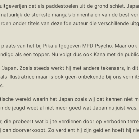
uitgeverijen dat als paddestoelen uit de grond schiet. Japan
en natuurlijk de sterkste manga’s binnenhalen van de best 
n onder titels van dezelfde auteur die verschillende uitge
e plaats van het bij Pika uitgegeven MPD Psycho. Maar ook 
igd als een topper. Nu volgt dus ook Kana met de publicat
j ‘Japan’. Zoals steeds werkt hij met andere tekenaars, in dit
 als illustratrice maar is ook geen onbekende bij ons vermit
s.
istische wereld waarin het Japan zoals wij dat kennen niet m
n de jeugd weet al niet meer goed wat Japan nu juist was.
 die probeert wat bij te verdienen door op verboden terrei
j dan doorverkoopt. Zo verdient hij zijn geld en hoeft hij ni