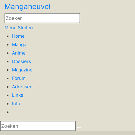
Spring
Mangaheuvel
naar
Press
de
Escape
Menu
Sluiten
inhoud
to
Home
close
Manga
the
Anime
search
Dossiers
panel.
Magazine
Forum
Adressen
Links
Info
Website
zoeken
Zoek
aan-/uitzetten
op