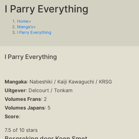
I Parry Everything
deze
website
Home
>
Manga's
>
I Parry Everything
I Parry Everything
Mangaka
: Nabeshiki / Kaiji Kawaguchi / KRSG
Uitgever
: Delcourt / Tonkam
Volumes Frans
: 2
Volumes Japans
: 5
Score
:
7.5 of 10 stars
Bespreking door Koen Smet